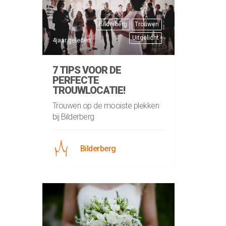
Bilderberg
Trouwen
Uitgelicht
4jaar geleden
7 TIPS VOOR DE
PERFECTE
TROUWLOCATIE!
Trouwen op de mooiste plekken
bij Bilderberg
Bilderberg