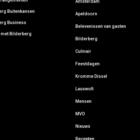
rrangementen
Amsterdam
erg Buitenkansen
Apeldoorn
erg Business
Belevenissen van gasten
 met Bilderberg
Bilderberg
Culinair
Feestdagen
Kromme Dissel
Lauswolt
Mensen
MVO
Nieuws
Recepten