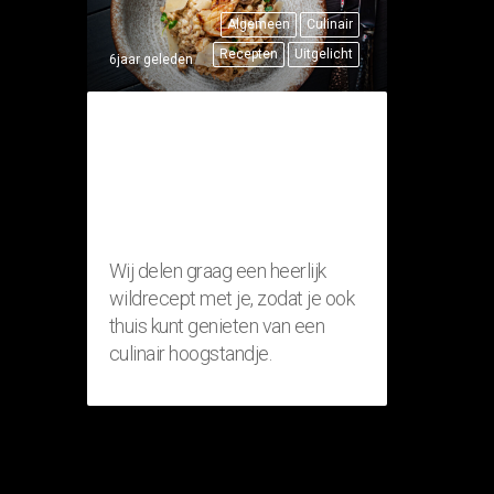
Algemeen
Culinair
Recepten
Uitgelicht
6jaar geleden
THUISRECEPT:
RISOTTO MET
FAZANT
(WILDGERECHT)
Wij delen graag een heerlijk
wildrecept met je, zodat je ook
thuis kunt genieten van een
culinair hoogstandje.