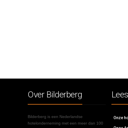
Over Bilderberg
Lees
Bilderberg is een Nederlandse
Onze ho
hotelonderneming met een meer dan 100