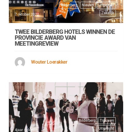
Bilderberg
Nieuws
Uitgelicht
Zakelijk
7 oktober 2022
TWEE BILDERBERG HOTELS WINNEN DE
PROVINCIE AWARD VAN
MEETINGREVIEW
Wouter Loerakker
Bilderberg
Trouwen
Uitgelicht
4jaar geleden