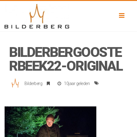
Toggl
naviga
BILDERBERGOOSTE
RBEEK22-ORIGINAL
Bilderberg
10jaar geleden