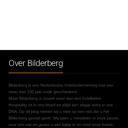
Over Bilderberg
Bilderberg is een Nederlandse hotelonderneming met een
meer dan 100 jaar oude geschiedenis.
Maar Bilderberg is zoveel meer dan een hotelketen.
Hospitality zit in ons bloed en altijd een stapje extra in ons
DNA. Op dit blog nemen wij u mee op een reis die u het
Bilderberg gevoel geeft. We laten u meedelen in onze passie
voor ons vak en geven u een kijkje in en rond onze hotels.