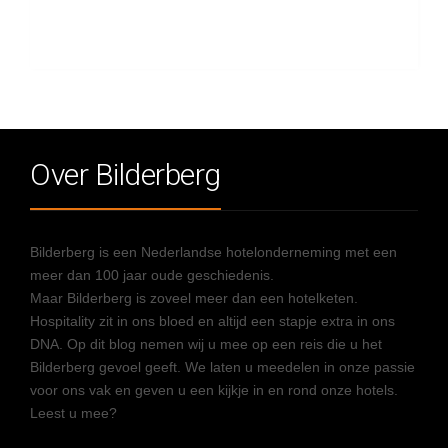
Over Bilderberg
Bilderberg is een Nederlandse hotelonderneming met een
meer dan 100 jaar oude geschiedenis.
Maar Bilderberg is zoveel meer dan een hotelketen.
Hospitality zit in ons bloed en altijd een stapje extra in ons
DNA. Op dit blog nemen wij u mee op een reis die u het
Bilderberg gevoel geeft. We laten u meedelen in onze passie
voor ons vak en geven u een kijkje in en rond onze hotels.
Leest u mee?