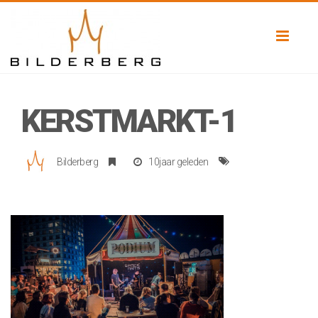
Toggl
naviga
KERSTMARKT-1
Bilderberg
10jaar geleden