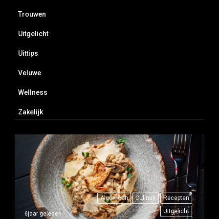
Trouwen
Uitgelicht
Uittips
Veluwe
Wellness
Zakelijk
Algemeen
Culinair
Recepten
Uitgelicht
6jaar geleden