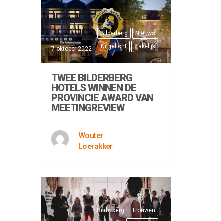
Bilderberg
Nieuws
Uitgelicht
Zakelijk
7 oktober 2022
TWEE BILDERBERG
HOTELS WINNEN DE
PROVINCIE AWARD VAN
MEETINGREVIEW
Wouter
Loerakker
Bilderberg
Trouwen