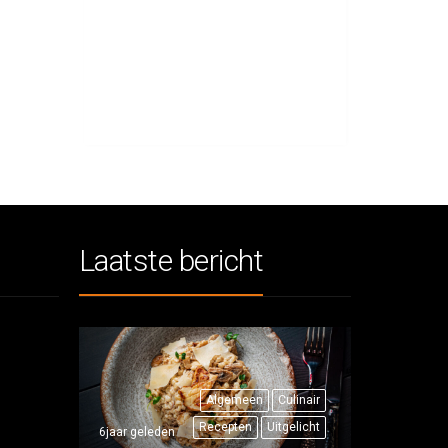
Laatste bericht
Algemeen
Culinair
Recepten
Uitgelicht
6jaar geleden