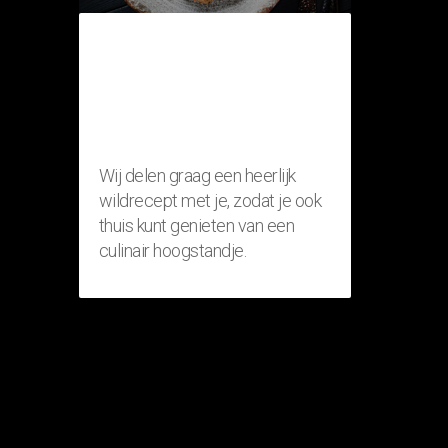
THUISRECEPT:
RISOTTO MET
FAZANT
(WILDGERECHT)
Wij delen graag een heerlijk
wildrecept met je, zodat je ook
thuis kunt genieten van een
culinair hoogstandje.