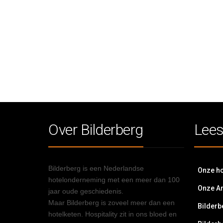
Over Bilderberg
Lees
Bilderberg is een Nederlandse
Onze ho
hotelonderneming met een meer dan 100
Onze A
jaar oude geschiedenis.
Maar Bilderberg is zoveel meer dan een
Bilderb
hotelketen. Hospitality zit in ons bloed en