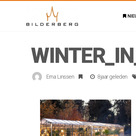
NIE
WINTER_I
Erna Linssen
8jaar geleden