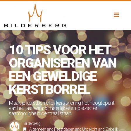
Toggl
naviga
10 TIPS VOOR HET
ORGANISEREN VAN
EEN GEWELDIGE
KERSTBORREL
Maak je kerstborrel of kerstviering het hoogtepunt
van het jaar waarbij heerlijk eten, plezier en
saamhorigheid centraal staan
Bilderberg
Algemeen
and
Feestdagen
and
Uitgelicht
and
Zakelijk