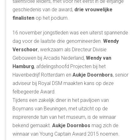
talentvolle leiders, met voor het eerst in de elfjarige
geschiedenis van de award,
drie vrouwelijke
finalisten
op het podium.
16 november jongstleden was een uiterst spannende
dag voor de laatste drie genomineerden.
Wendy
Verschoor
, werkzaam als Directeur Divisie
Gebouwen bij Arcadis Nederland,
Wendy van
Hamburg
, afdelingshoofd Projecten bij het
Havenbedrijf Rotterdam en
Aukje Doornbors
, senior
adviseur bij Royal DSM maakten kans op deze
felbegeerde Award.
Tijdens een zakelijk diner in het paviljoen van
Boymans van Beuningen, met uitzicht op de
inspirerende tuin van het museum, is de winnaar
bekend gemaakt.
Aukje Doornbos
mag zich de
winnaar van Young Captain Award 2015 noemen.