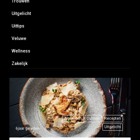
Trouwen
Uitgelicht
Uittips
Veluwe
Wellness
Zakelijk
Algemeen
Culinair
Recepten
Uitgelicht
6jaar geleden