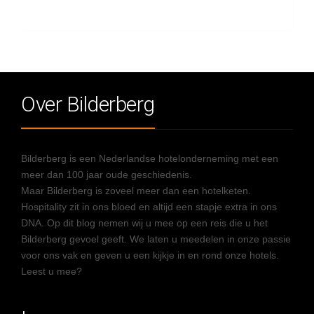
Over Bilderberg
Bilderberg is een Nederlandse hotelonderneming met een
meer dan 100 jaar oude geschiedenis.
Maar Bilderberg is zoveel meer dan een hotelketen.
Hospitality zit in ons bloed en altijd een stapje extra in ons
DNA. Op dit blog nemen wij u mee op een reis die u het
Bilderberg gevoel geeft. We laten u meedelen in onze passie
voor ons vak en geven u een kijkje in en rond onze hotels.
Leest u mee?