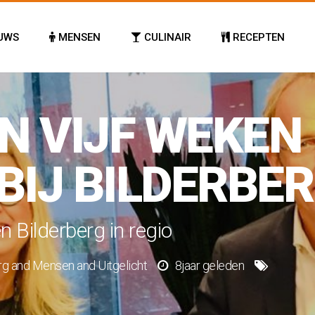
UWS
MENSEN
CULINAIR
RECEPTEN
 VIJF WEKEN 
BIJ BILDERBE
 Bilderberg in regio
rg
and
Mensen
and
Uitgelicht
8jaar geleden