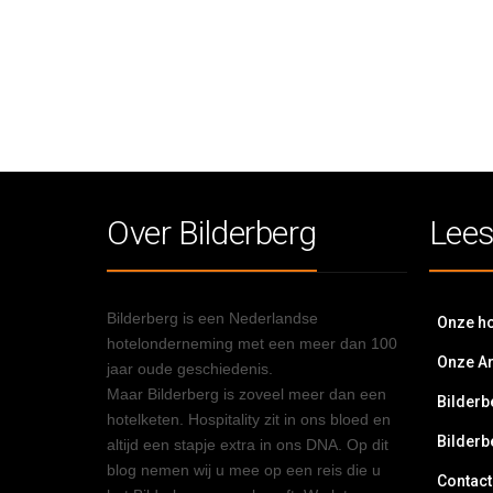
Over Bilderberg
Lees
Bilderberg is een Nederlandse
Onze ho
hotelonderneming met een meer dan 100
Onze A
jaar oude geschiedenis.
Maar Bilderberg is zoveel meer dan een
Bilderb
hotelketen. Hospitality zit in ons bloed en
Bilderb
altijd een stapje extra in ons DNA. Op dit
blog nemen wij u mee op een reis die u
Contact