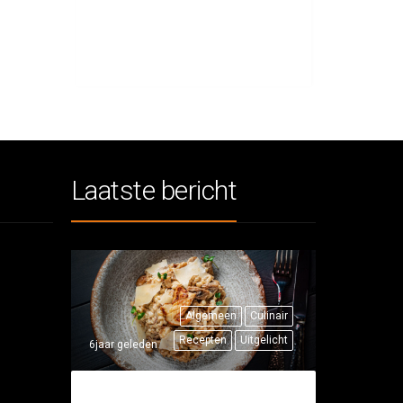
Laatste bericht
Algemeen
Culinair
Recepten
Uitgelicht
6jaar geleden
THUISRECEPT: