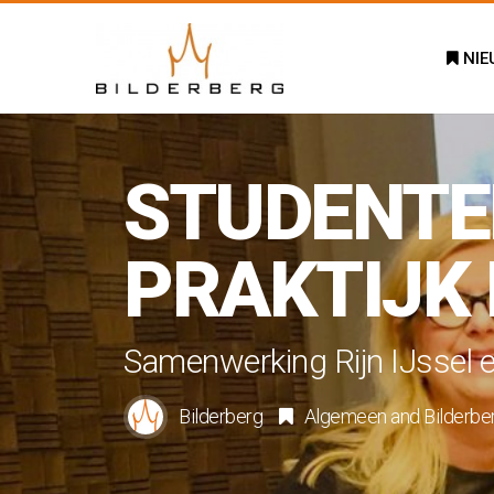
NIE
STUDENTEN
PRAKTIJK 
Samenwerking Rijn IJssel en
Bilderberg
Algemeen
and
Bilderbe