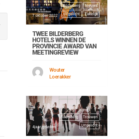
.
Bilderberg
Nieuws
Uitgelicht
Zakelijk
7 oktober 2022
.
TWEE BILDERBERG
HOTELS WINNEN DE
PROVINCIE AWARD VAN
MEETINGREVIEW
Wouter
Loerakker
Bilderberg
Trouwen
Uitgelicht
4jaar geleden