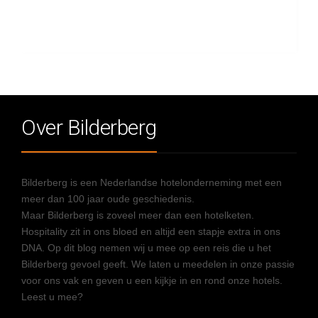
Over Bilderberg
Bilderberg is een Nederlandse hotelonderneming met een
meer dan 100 jaar oude geschiedenis.
Maar Bilderberg is zoveel meer dan een hotelketen.
Hospitality zit in ons bloed en altijd een stapje extra in ons
DNA. Op dit blog nemen wij u mee op een reis die u het
Bilderberg gevoel geeft. We laten u meedelen in onze passie
voor ons vak en geven u een kijkje in en rond onze hotels.
Leest u mee?