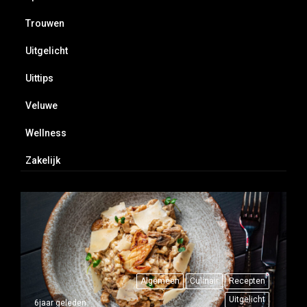
Trouwen
Uitgelicht
Uittips
Veluwe
Wellness
Zakelijk
Algemeen
Culinair
Recepten
Uitgelicht
6jaar geleden