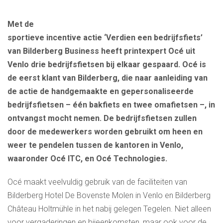
Met d
e
sportieve incentive actie ‘Verdien een bedrijfsfiets’
van
Bilderberg
Business heeft printexpert
Océ uit
Venlo drie bedrijfsfietsen
bij elkaar gespaard.
Océ is
de eerst
klant van Bilderberg, die naar aanleiding van
de actie de handgemaakte en gepersonaliseerde
bedrijfsfietsen – één bakfiets en twee omafietsen –, in
ontvangst mocht nemen. De bedrijfsfietsen zullen
door
de medewerkers worden gebruikt om heen en
weer te pendelen tussen
de kantoren in Venlo,
waaronder Océ ITC, en Océ Technologies.
Océ maakt veelvuldig gebruik van de faciliteiten van
Bilderberg Hotel De Bovenste Molen in Venlo en Bilderberg
Château Holtmühle in het nabij gelegen Tegelen. Niet alleen
voor vergaderingen en bijeenkomsten, maar ook voor de