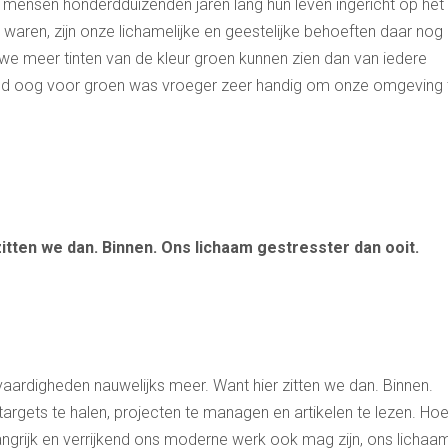
 mensen honderdduizenden jaren lang hun leven ingericht op het
n waren, zijn onze lichamelijke en geestelijke behoeften daar nog
 we meer tinten van de kleur groen kunnen zien dan van iedere
fend oog voor groen was vroeger zeer handig om onze omgeving 
zitten we dan. Binnen. Ons lichaam gestresster dan ooit.
aardigheden nauwelijks meer. Want hier zitten we dan. Binnen.
argets te halen, projecten te managen en artikelen te lezen. Ho
grijk en verrijkend ons moderne werk ook mag zijn, ons lichaam