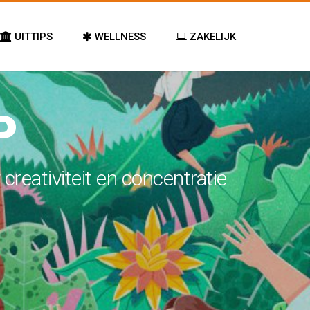
UITTIPS
WELLNESS
ZAKELIJK
P
creativiteit en concentratie