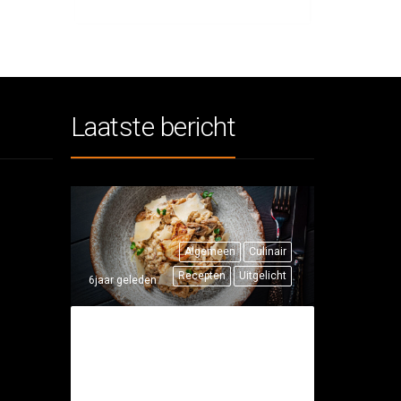
Laatste bericht
Algemeen
Culinair
Recepten
Uitgelicht
6jaar geleden
THUISRECEPT:
RISOTTO MET
FAZANT