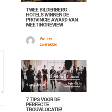
TWEE BILDERBERG
HOTELS WINNEN DE
PROVINCIE AWARD VAN
MEETINGREVIEW
Wouter
Loerakker
Bilderberg
Trouwen
Uitgelicht
4jaar geleden
7 TIPS VOOR DE
PERFECTE
TROUWLOCATIE!