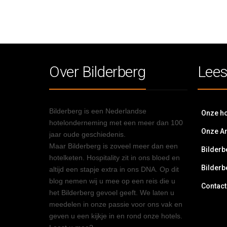
Over Bilderberg
Lees
Bilderberg is een Nederlandse
Onze ho
hotelonderneming met een meer dan 100
Onze A
jaar oude geschiedenis.
Maar Bilderberg is zoveel meer dan een
Bilderb
hotelketen. Hospitality zit in ons bloed en
Bilderb
altijd een stapje extra in ons DNA. Op dit
blog nemen wij u mee op een reis die u
Contact
het Bilderberg gevoel geeft. We laten u
meedelen in onze passie voor ons vak en
geven u een kijkje in en rond onze hotels.