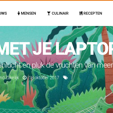
UWS
MENSEN
CULINAIR
RECEPTEN
 MET JE LAPTO
enlucht en pluk de vruchten van meer 
nd
Zakelijk
18 oktober 2017