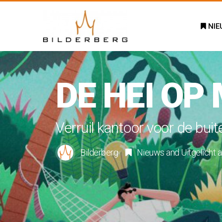
NIE
DE HEI OP
Verruil kantoor voor de buit
Bilderberg
Nieuws
and
Uitgelicht
a