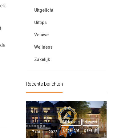
eld
Uitgelicht
Uittips
t
Veluwe
 de
Wellness
Zakelijk
Recente berichten
Bilderberg
Nieuws
Uitgelicht
Zakelijk
7 oktober 2022