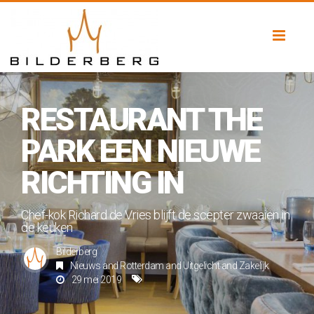
Toggl
naviga
RESTAURANT THE
PARK EEN NIEUWE
RICHTING IN
Chef-kok Richard de Vries blijft de scepter zwaaien in
de keuken
Bilderberg
Nieuws
and
Rotterdam
and
Uitgelicht
and
Zakelijk
29 mei 2019