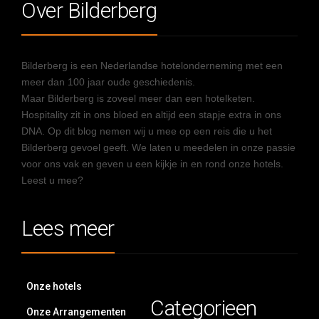
Over Bilderberg
Bilderberg is een Nederlandse hotelonderneming met een
meer dan 100 jaar oude geschiedenis.
Maar Bilderberg is zoveel meer dan een hotelketen.
Hospitality zit in ons bloed en altijd een stapje extra in ons
DNA. Op dit blog nemen wij u mee op een reis die u het
Bilderberg gevoel geeft. We laten u meedelen in onze passie
voor ons vak en geven u een kijkje in en rond onze hotels.
Leest u mee?
Lees meer
Onze hotels
Categorieen
Onze Arrangementen