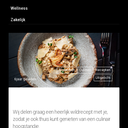
Wellness
Zakelijk
Algemeen
Culinair
Recepten
Uitgelicht
6jaar geleden
THUISRECEPT: RISOTTO MET
FAZANT (WILDGERECHT)
Wij delen graag een heerlijk wildrecept met je,
zodat je ook thuis kunt genieten van een culinair
hoogstandje.