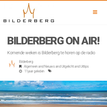
Toggl
naviga
BILDERBERG ON AIR!
Komende weken is Bilderberg te horen op de radio
Bilderberg
Algemeen
and
Nieuws
and
Uitgelicht
and
Uittips
11jaar geleden