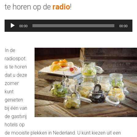
te horen op de
radio
!
Audiospeler
00:00
00:00
In de
radiospot
is te horen
dat u deze
zomer
kunt
genieten
bij één van
de gastvrij
hotels op
de mooiste plekken in Nederland. U kunt kiezen uit een