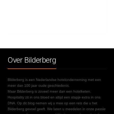
Over Bilderberg
Bilderberg is een Nederlandse hotelonderneming met een
meer dan 100 jaar oude geschiedenis.
Maar Bilderberg is zoveel meer dan een hotelketen.
Hospitality zit in ons bloed en altijd een stapje extra in ons
DNA. Op dit blog nemen wij u mee op een reis die u het
Bilderberg gevoel geeft. We laten u meedelen in onze passie