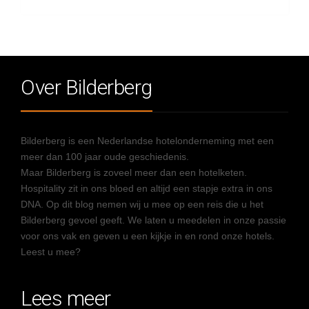
Over Bilderberg
Bilderberg is een Nederlandse hotelonderneming met een
meer dan 100 jaar oude geschiedenis.
Maar Bilderberg is zoveel meer dan een hotelketen.
Hospitality zit in ons bloed en altijd een stapje extra in ons
DNA. Op dit blog nemen wij u mee op een reis die u het
Bilderberg gevoel geeft. We laten u meedelen in onze passie
voor ons vak en geven u een kijkje in en rond onze hotels.
Leest u mee?
Lees meer