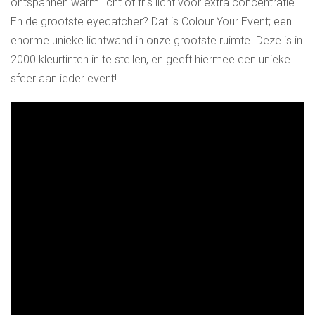
ontspannen warm licht of fris licht voor extra concentratie.
En de grootste eyecatcher? Dat is Colour Your Event; een
enorme unieke lichtwand in onze grootste ruimte. Deze is in
2000 kleurtinten in te stellen, en geeft hiermee een unieke
sfeer aan ieder event!