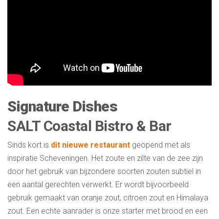
Signature Dishes
SALT Coastal Bistro & Bar
Sinds kort is
dit nieuwe restaurant
geopend met als
inspiratie Scheveningen. Het zoute en zilte van de zee zijn
door het gebruik van bijzondere soorten zouten subtiel in
een aantal gerechten verwerkt. Er wordt bijvoorbeeld
gebruik gemaakt van oranje zout, citroen zout en Himalaya
zout. Een echte aanrader is onze starter met brood en een