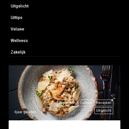
Uitgelicht
Uittips
Veluwe
Wellness
Zakelijk
Algemeen
Culinair
Recepten
Uitgelicht
6jaar geleden
THUISRECEPT: RISOTTO MET