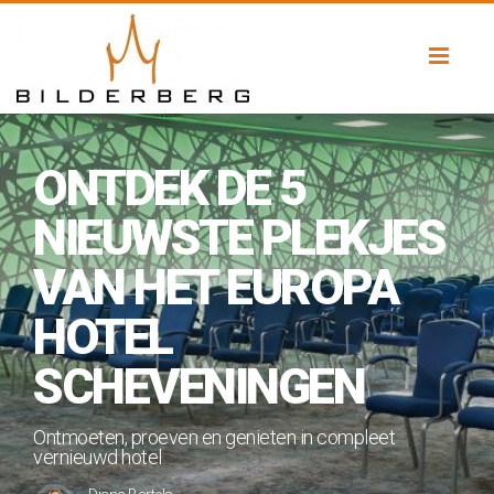
Toggl
naviga
ONTDEK DE 5
NIEUWSTE PLEKJES
VAN HET EUROPA
HOTEL
SCHEVENINGEN
Ontmoeten, proeven en genieten in compleet
vernieuwd hotel