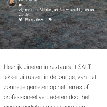
Diana Bartels
Algemeen
and
Bilderberg
and
Nieuws
and
Uitgelicht
and
Zakelijk
10jaar geleden
Heerlijk dineren in restaurant SALT,
lekker uitrusten in de lounge, van het
zonnetje genieten op het terras of
professioneel vergaderen door het